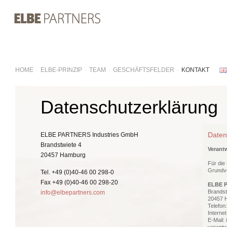
HOME
·
ELBE-PRINZIP
·
TEAM
·
GESCHÄFTSFELDER
·
KONTAKT
Datenschutzerklärung
Daten
ELBE PARTNERS Industries GmbH
Brandstwiete 4
Verantw
20457 Hamburg
Für die
Grundve
Tel. +49 (0)40-46 00 298-0
Fax +49 (0)40-46 00 298-20
ELBE 
Brandst
info@elbepartners.com
20457 
Telefon
Interne
E-Mail: