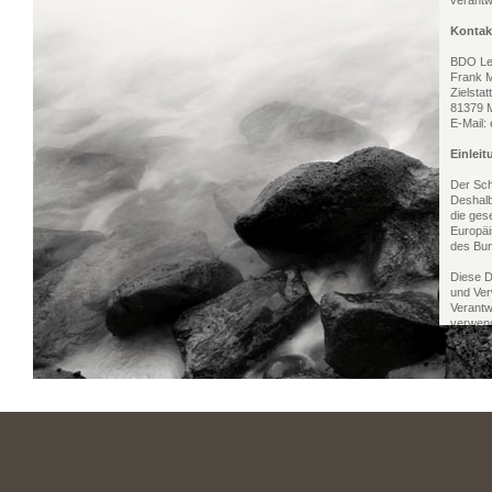
verantwo
Kontak
BDO Le
Frank M
Zielstat
81379 
E-Mail:
Einlei
Der Sch
Deshalb
die ges
Europä
des Bun
Diese D
und Ver
Verantw
verwend
Ihrer p
Datenve
Datenve
durchfü
Person 
A. Beg
Nach de
folgend